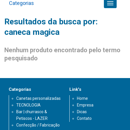
Categorias
Toggle
navigation
Resultados da busca por:
caneca magica
Nenhum produto encontrado pelo termo
pesquisado
Categorias
Link's
Canetas personalizadas
Home
TECNOLOGIA
Empresa
Bar | churrasco &
Dicas
Petiscos - LAZER
Contato
Confecção / Fabricação