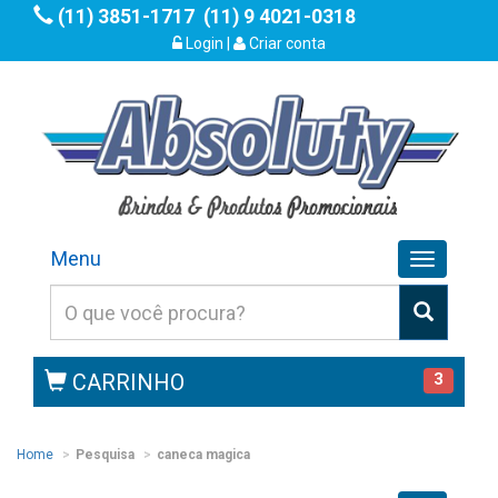
(11) 3851-1717
(11) 9 4021-0318
Login
|
Criar conta
Menu
Toggle
navigation
CARRINHO
3
Home
Pesquisa
caneca magica