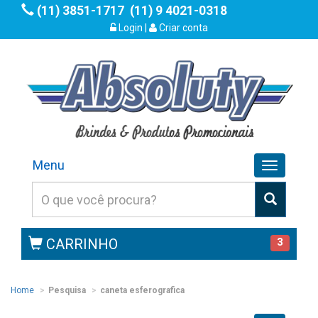
(11) 3851-1717
(11) 9 4021-0318
Login
|
Criar conta
Menu
Toggle
navigation
CARRINHO
3
Home
Pesquisa
caneta esferografica