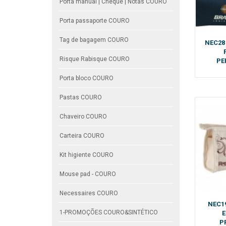
Porta manual | Cheque | Notas COURO
Porta passaporte COURO
Tag de bagagem COURO
NEC28
Risque Rabisque COURO
PE
Porta bloco COURO
Pastas COURO
Chaveiro COURO
Carteira COURO
Kit higiente COURO
Mouse pad - COURO
Necessaires COURO
NEC1
1-PROMOÇÕES COURO&SINTÉTICO
E
P