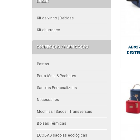
LAZER
Kit de vinho | Bebidas
Kit churrasco
AB927
CONFECÇÃO / FABRICAÇÃO
DEXTE
Pastas
Porta tênis & Pochetes
Sacolas Personalizdas
Necessaires
Mochilas | Sacos | Transversais
Bolsas Térmicas
ECOBAG sacolas ecológicas