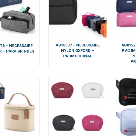
AB18507 – NECESSAIRE
AB0122
28 – NECESSAIRE
NYLON OXFORD –
PVC I
R – PARA BRINDES
PROMOCIONAL
P
PR