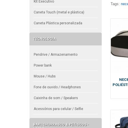
Kit Executivo
Tags:
nece
Caneta Touch (metal e plástica)
Caneta Plástica personalizada
TECNOLOGIA
Pendrive / Armazenamento
Power bank
Mouse / Hubs
NEC8
POLIÉST
Fone de ouvido / Headphones
Caixinha de som / Speakers
Acessórios para celular / Selfie
BAR | CHURRASCO & PETISCOS -