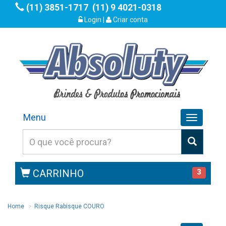
(11) 3851-1717
(11) 9 4021-0318
Login
|
Criar conta
Menu
Toggle
navigation
CARRINHO
3
Home
Risque Rabisque COURO