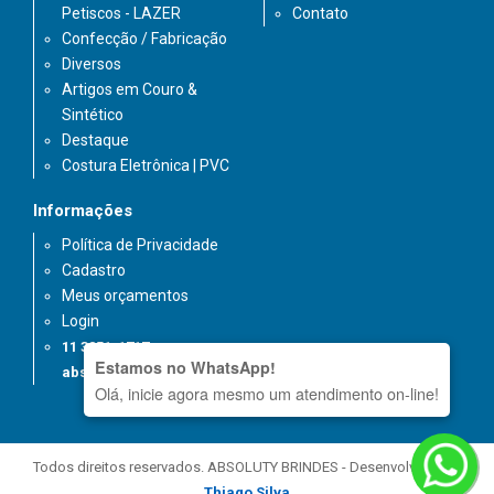
Petiscos - LAZER
Contato
Confecção / Fabricação
Diversos
Artigos em Couro &
Sintético
Destaque
Costura Eletrônica | PVC
Informações
Política de Privacidade
Cadastro
Meus orçamentos
Login
11 3851-1717
Estamos no WhatsApp!
absoluty@absoluty.com.br
Olá, inicie agora mesmo um atendimento on-line!
Todos direitos reservados. ABSOLUTY BRINDES - Desenvolvido por
Thiago Silva