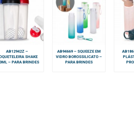
AB12942Z –
AB94669 – SQUEEZE EM
AB186
OQUETELEIRA SHAKE
VIDRO BOROSSILICATO –
PLÁST
0ML – PARA BRINDES
PARA BRINDES
PR