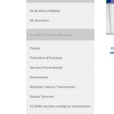
Kit de vinho | Bebidas
Kit churrasco
CONFECÇÃO / FABRICAÇÃO
SP3B – SQUEEZE
AB2680SV – SQUEEZE PVC
ECOLÓGICO GREEN 750 ML
C
Pastas
680 ML – PARA BRINDES
– PROMOCIONAL
60
Porta tênis & Pochetes
Sacolas Personalizdas
Necessaires
Mochilas | Sacos | Transversais
Bolsas Térmicas
ECOBAG sacolas ecológicas sustentáveis