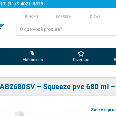
717
(11) 9 4021-0318
HOME
EMPRESA
DICAS
Eletrônicos
Diversos
B
AB2680SV – Squeeze pvc 680 ml – 
Sobre o prod