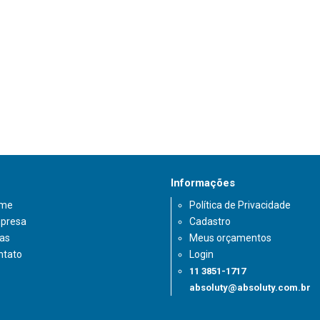
Informações
me
Política de Privacidade
presa
Cadastro
cas
Meus orçamentos
ntato
Login
11 3851-1717
absoluty@absoluty.com.br