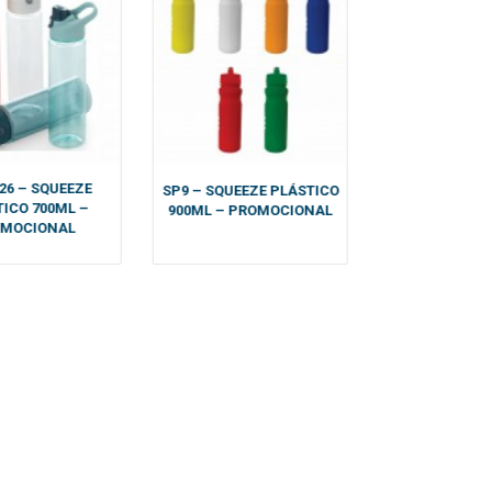
26 – SQUEEZE
AB14415 – SQ
SP9 – SQUEEZE PLÁSTICO
ICO 700ML –
SOFT TO
900ML – PROMOCIONAL
OMOCIONAL
PROMOCI